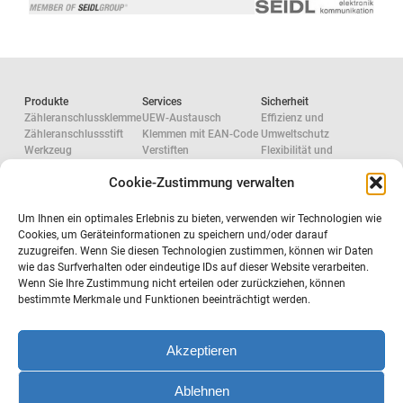
Technologie
Service
Produkte
Services
Sicherheit
Zähleranschlussklemme
UEW-Austausch
Effizienz und
Unternehmen
Zähleranschlussstift
Klemmen mit EAN-Code
Umweltschutz
Werkzeug
Verstiften
Flexibilität und
Zubehör
Bemusterung
Fokussierung
Cookie-Zustimmung verwalten
Netzzulassungen
Systemkonfiguration
Forschung und
Akkreditierte Prüfung
Entwicklung
Werkzeugkonfiguration
Aluminium Electric
Um Ihnen ein optimales Erlebnis zu bieten, verwenden wir Technologien wie
Arbeitssicherheit
Force
Cookies, um Geräteinformationen zu speichern und/oder darauf
Systemanbieter
zuzugreifen. Wenn Sie diesen Technologien zustimmen, können wir Daten
Unternehmen
wie das Surfverhalten oder eindeutige IDs auf dieser Website verarbeiten.
Newsletter bestellen
Über uns
Wenn Sie Ihre Zustimmung nicht erteilen oder zurückziehen, können
Seidlgroup
bestimmte Merkmale und Funktionen beeinträchtigt werden.
Karriere
Ansprechpartner
Kontakt
Akzeptieren
Ablehnen